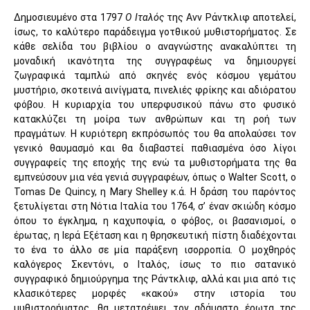
Δημοσιευμένο στα 1797
Ο Ιταλός
της Ανν Ράντκλιφ αποτελεί,
ίσως, το καλύτερο παράδειγμα γοτθικού μυθιστορήματος. Σε
κάθε σελίδα του βιβλίου ο αναγνώστης ανακαλύπτει τη
μοναδική ικανότητα της συγγραφέως να δημιουργεί
ζωγραφικά ταμπλώ από σκηνές ενός κόσμου γεμάτου
μυστήριο, σκοτεινά αινίγματα, πινελιές φρίκης και αδιόρατου
φόβου. Η κυριαρχία του υπερφυσικού πάνω στο φυσικό
κατακλύζει τη μοίρα των ανθρώπων και τη ροή των
πραγμάτων. Η κυριότερη εκπρόσωπός του θα απολαύσει τον
γενικό θαυμασμό και θα διαβαστεί παθιασμένα όσο λίγοι
συγγραφείς της εποχής της ενώ τα μυθιστορήματα της θα
εμπνεύσουν μια νέα γενιά συγγραφέων, όπως ο Walter Scott, ο
Tomas De Quincy, η Mary Shelley κ.ά. Η δράση του παρόντος
ξετυλίγεται στη Νότια Ιταλία του 1764, σ’ έναν σκιώδη κόσμο
όπου το έγκλημα, η καχυποψία, ο φόβος, οι βασανισμοί, ο
έρωτας, η Ιερά Εξέταση και η θρησκευτική πίστη διαδέχονται
το ένα το άλλο σε μία παράξενη ισορροπία. Ο μοχθηρός
καλόγερος Σκεντόνι, ο Ιταλός, ίσως το πιο σατανικό
συγγραφικό δημιούργημα της Ράντκλιφ, αλλά και μια από τις
κλασικότερες μορφές «κακού» στην ιστορία του
μυθιστορήματος, θα μετατρέψει τον αδάμαστο έρωτα της