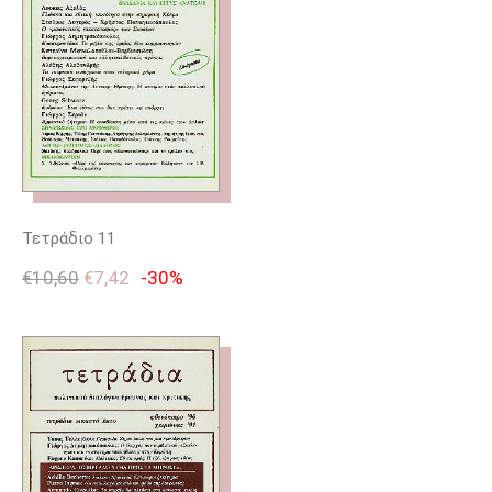
Τετράδιο 11
€
10,60
€
7,42
-30%