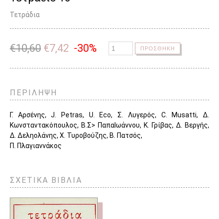
Τετράδια
€
10,60
€
7,42
-30%
ΠΡΟΣΘΗΚΗ
ΠΕΡΙΛΗΨΗ
Γ. Αρσένης, J. Petras, U. Eco, Σ. Λυγερός, C. Musatti, Δ.
Κωνσταντακόπουλος, Β.Σ> ΠαπαΙωάννου, Κ. Γρίβας, Δ. Βεργής,
Δ. Δεληολάνης, Χ. Τυροβούζης, Β. Πατσός,
Π. Πλαγιαννάκος
ΣΧΕΤΙΚΑ ΒΙΒΛΙΑ