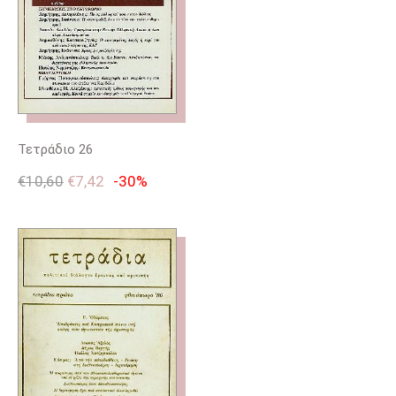
Τετράδιο 26
€
10,60
€
7,42
-30%