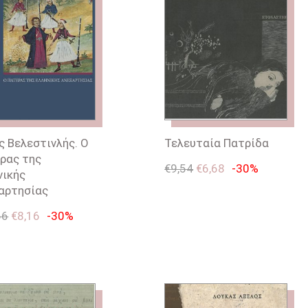
ς Βελεστινλής. Ο
Τελευταία Πατρίδα
ρας της
€
9,54
€
6,68
-30%
νικής
αρτησίας
66
€
8,16
-30%