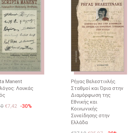
pta Manent
Ρήγας Βελεστινλής.
λόγος: Λουκάς
Σταθμοί και Όρια στην
ός
Διαμόρφωση της
Εθνικής και
60
€
7,42
-30%
Κοινωνικής
Συνείδησης στην
Ελλάδα