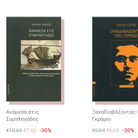
Ανάμεσα στις
Ξαναδιαβάζοντας 
Συμπληγάδες
Γκράμσι
€
10,60
€
7,42
-30%
€
9,54
€
6,68
-30%