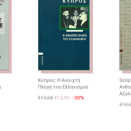
Κύπρος: Η Ανοιχτή
Scri
ι
Πληγή του Ελληνισμού
Ανθο
Αξελ
€
19,08
€
13,36
-30%
€
10,