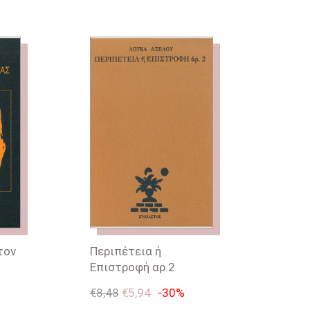
τον
Περιπέτεια ή
Επιστροφή αρ.2
€
8,48
€
5,94
-30%