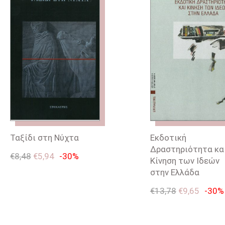
Ταξίδι στη Νύχτα
Εκδοτική
Δραστηριότητα κα
€
8,48
€
5,94
-30%
Κίνηση των Ιδεών
στην Ελλάδα
€
13,78
€
9,65
-30%