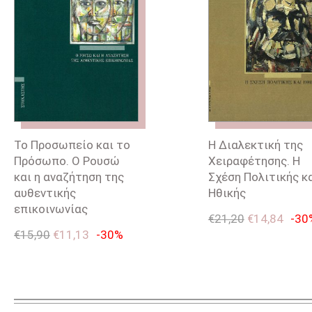
Το Προσωπείο και το
Η Διαλεκτική της
Πρόσωπο. Ο Ρουσώ
Χειραφέτησης. Η
και η αναζήτηση της
Σχέση Πολιτικής κ
αυθεντικής
Ηθικής
επικοινωνίας
€
21,20
€
14,84
-30
€
15,90
€
11,13
-30%