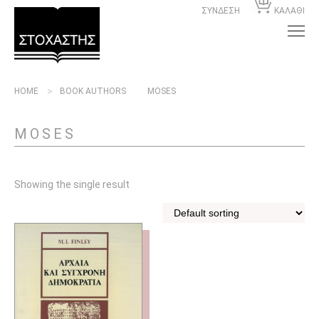
ΣΥΝΔΕΣΗ
ΚΑΛΑΘΙ
HOME
BOOK AUTHORS
MOSES
MOSES
Showing the single result