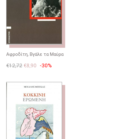
Αφροδίτη, Βγάλε τα Μαύρα
€
12,72
€
8,90
-30%