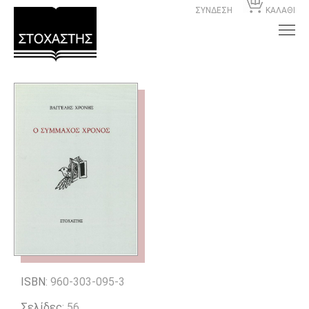
ΣΥΝΔΕΣΗ
ΚΑΛΑΘΙ
ISBN
: 960-303-095-3
Σελίδες
: 56