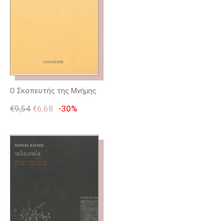
Ο Σκοπευτής της Μνήμης
€
9,54
€
6,68
-30%