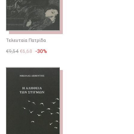
Τελευταία Πατρίδα
€
9,54
€
6,68
-30%