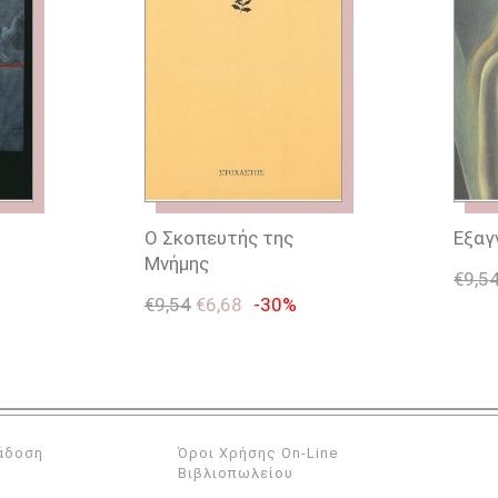
Ο Σκοπευτής της
Εξαγ
Μνήμης
€
9,5
€
9,54
€
6,68
-30%
άδοση
Όροι Χρήσης On-Line
Βιβλιοπωλείου