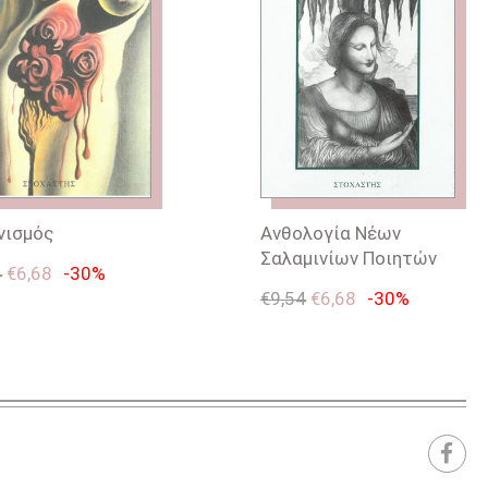
νισμός
Ανθολογία Νέων
Σαλαμινίων Ποιητών
4
€
6,68
-30%
€
9,54
€
6,68
-30%