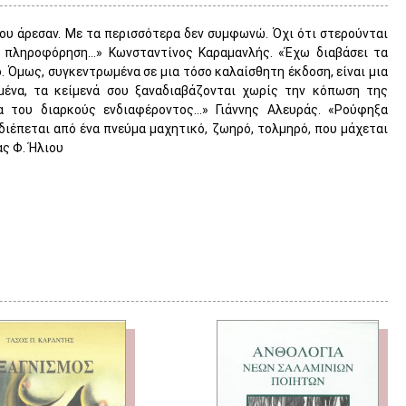
μου άρεσαν. Με τα περισσότερα δεν συμφωνώ. Όχι ότι στερούνται
η πληροφόρηση…» Κωνσταντίνος Καραμανλής. «Έχω διαβάσει τα
. Όμως, συγκεντρωμένα σε μια τόσο καλαίσθητη έκδοση, είναι μια
μένα, τα κείμενά σου ξαναδιαβάζονται χωρίς την κόπωση της
α του διαρκούς ενδιαφέροντος…» Γιάννης Αλευράς. «Ρούφηξα
ιέπεται από ένα πνεύμα μαχητικό, ζωηρό, τολμηρό, που μάχεται
ας Φ. Ήλιου