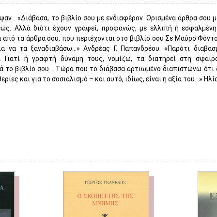
ψαν… «Διάβασα, το βιβλίο σου με ενδιαφέρον. Ορισμένα άρθρα σου 
εως. Αλλά διότι έχουν γραφεί, προφανώς, με ελλιπή ή εσφαλμέν
 από τα άρθρα σου, που περιέχονται στο βιβλίο σου Σε Μαύρο Φόντο
ια να τα ξαναδιαβάσω…» Ανδρέας Γ. Παπανδρέου. «Παρότι διαβασ
. Γιατί ή γραφτή δύναμη τους, νομίζω, τα διατηρεί στη σφαίρ
ά το βιβλίο σου… Τώρα που το διάβασα αρτιωμένο διαπιστώνω ότι δ
θερίες και για το σοσιαλισμό – και αυτό, ιδίως, είναι η αξία του…» Ηλί