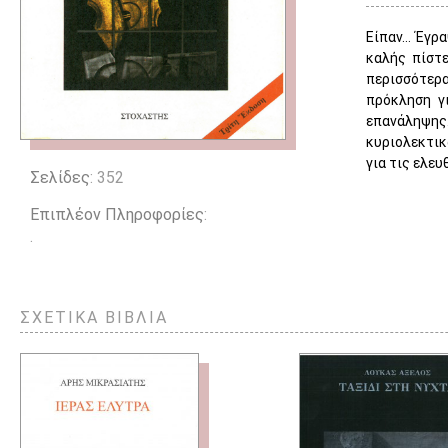
Είπαν… Έγρα
καλής πίστ
περισσότερα
πρόκληση γ
επανάληψης
κυριολεκτικ
για τις ελευ
Σελίδες
: 352
Επιπλέον Πληροφορίες
:
.
ΣΧΕΤΙΚΑ ΒΙΒΛΙΑ