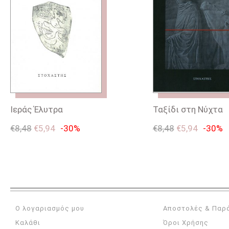
Ιεράς Έλυτρα
Ταξίδι στη Νύχτα
€
8,48
€
5,94
-30%
€
8,48
€
5,94
-30%
Ο λογαριασμός μου
Αποστολές & Παρ
Καλάθι
Όροι Χρήσης