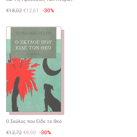
€
18,02
€
12,61
-30%
Ο Σκύλος που Είδε το Θεό
€
12,72
€
8,90
-30%