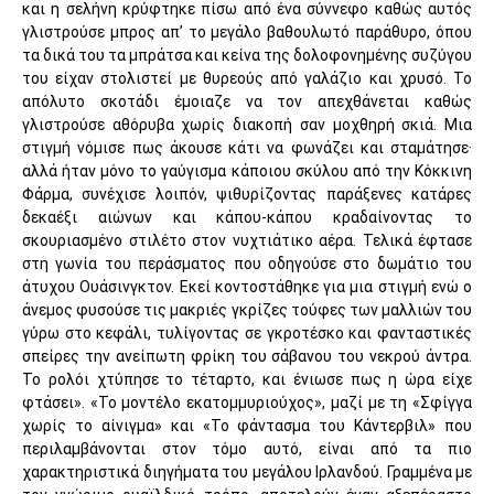
και η σελήνη κρύφτηκε πίσω από ένα σύννεφο καθώς αυτός
γλιστρούσε μπρος απ’ το μεγάλο βαθουλωτό παράθυρο, όπου
τα δικά του τα μπράτσα και κείνα της δολοφονημένης συζύγου
του είχαν στολιστεί με θυρεούς από γαλάζιο και χρυσό. Το
απόλυτο σκοτάδι έμοιαζε να τον απεχθάνεται καθώς
γλιστρούσε αθόρυβα χωρίς διακοπή σαν μοχθηρή σκιά. Μια
στιγμή νόμισε πως άκουσε κάτι να φωνάζει και σταμάτησε·
αλλά ήταν μόνο το γαύγισμα κάποιου σκύλου από την Κόκκινη
Φάρμα, συνέχισε λοιπόν, ψιθυρίζοντας παράξενες κατάρες
δεκαέξι αιώνων και κάπου-κάπου κραδαίνοντας το
σκουριασμένο στιλέτο στον νυχτιάτικο αέρα. Τελικά έφτασε
στη γωνία του περάσματος που οδηγούσε στο δωμάτιο του
άτυχου Ουάσινγκτον. Εκεί κοντοστάθηκε για μια στιγμή ενώ ο
άνεμος φυσούσε τις μακριές γκρίζες τούφες των μαλλιών του
γύρω στο κεφάλι, τυλίγοντας σε γκροτέσκο και φανταστικές
σπείρες την ανείπωτη φρίκη του σάβανου του νεκρού άντρα.
Το ρολόι χτύπησε το τέταρτο, και ένιωσε πως η ώρα είχε
φτάσει». «Το μοντέλο εκατομμυριούχος», μαζί με τη «Σφίγγα
χωρίς το αίνιγμα» και «Το φάντασμα του Κάντερβιλ» που
περιλαμβάνονται στον τόμο αυτό, είναι από τα πιο
χαρακτηριστικά διηγήματα του μεγάλου Ιρλανδού. Γραμμένα με