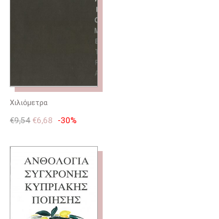
Χιλιόμετρα
€
9,54
€
6,68
-30%