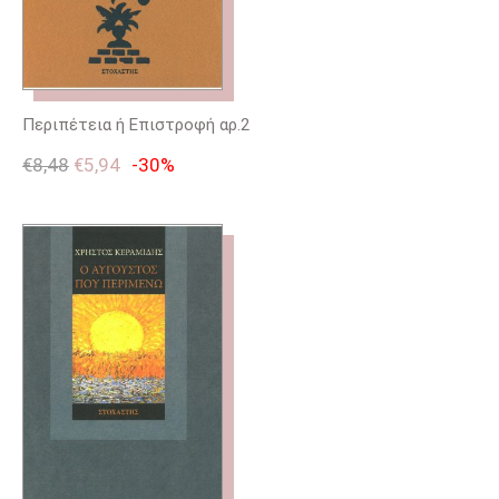
Περιπέτεια ή Επιστροφή αρ.2
€
8,48
€
5,94
-30%