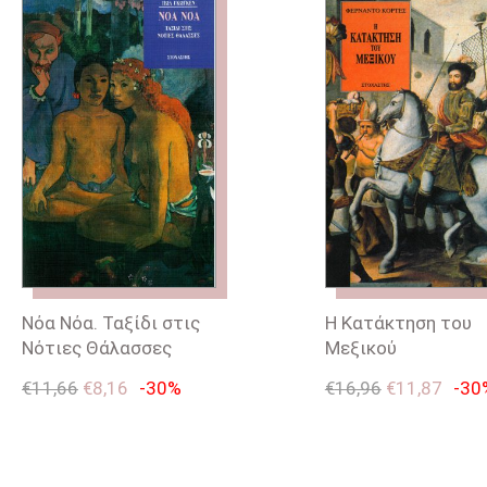
Νόα Νόα. Ταξίδι στις
Η Κατάκτηση του
Νότιες Θάλασσες
Μεξικού
€
11,66
€
8,16
-30%
€
16,96
€
11,87
-30