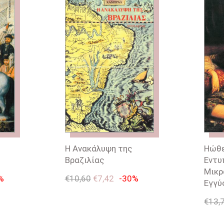
Η Ανακάλυψη της
Ηώθε
Βραζιλίας
Εντυ
Μικρ
%
€
10,60
€
7,42
-30%
Εγγύ
€
13,