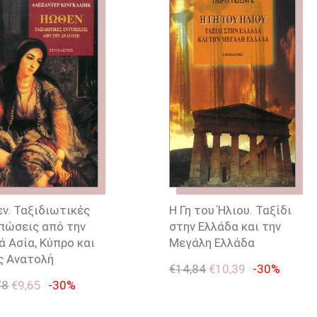
ν. Ταξιδιωτικές
Η Γη του Ήλιου. Ταξίδι
πώσεις από την
στην Ελλάδα και την
ά Ασία, Κύπρο και
Μεγάλη Ελλάδα
ς Ανατολή
€
14,84
€
10,39
-30%
78
€
9,65
-30%