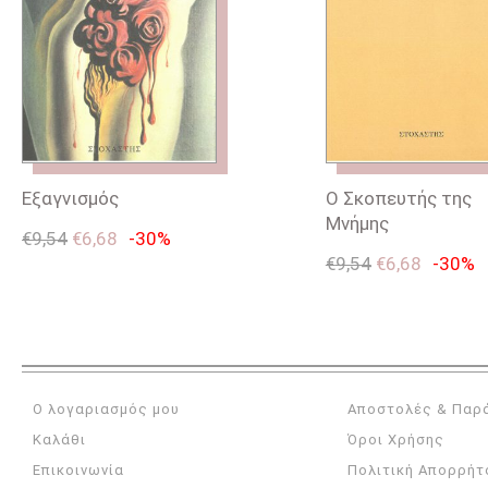
Εξαγνισμός
Ο Σκοπευτής της
Μνήμης
€
9,54
€
6,68
-30%
€
9,54
€
6,68
-30%
Ο λογαριασμός μου
Αποστολές & Παρ
Καλάθι
Όροι Χρήσης
Επικοινωνία
Πολιτική Απορρήτ