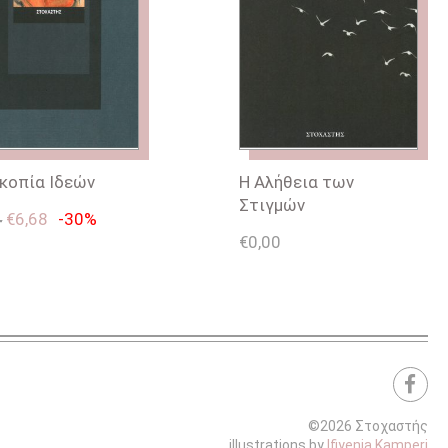
κοπία Ιδεών
Η Αλήθεια των
Στιγμών
4
€
6,68
-30%
€
0,00
©2026 Στοχαστής
illustrations by
Ifiyenia Kamperi