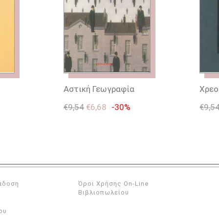
Αστική Γεωγραφία
Χρεο
€
9,54
€
6,68
-30%
€
9,5
άδοση
Όροι Χρήσης On-Line
Βιβλιοπωλείου
ου