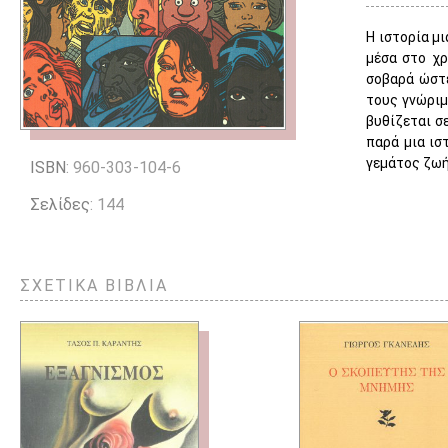
Η ιστορία μ
μέσα στο χρ
σοβαρά ώστε
τους γνώριμ
βυθίζεται σ
παρά μια ισ
γεμάτος ζωή
ISBN
: 960-303-104-6
Σελίδες
: 144
ΣΧΕΤΙΚΑ ΒΙΒΛΙΑ