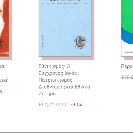
ια
Εθνικισμός: Ο
Πέρα
Σύγχρονος Ιανός.
€
10,
τική
Πατριωτισμός,
Διεθνισμός και Εθνικό
%
Ζήτημα
€
12,72
€
8,90
-30%