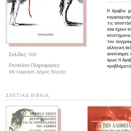
Η Αραβία χ
κομφορμισμο
τις αποστάσ
όσα έχουν ε
επιστημονικ
του συγγραφ
ελληνική έκ
ανεπίσημες 
Σελίδες
: 368
όμως Η Αραβ
Επιπλέον Πληροφορίες
:
προβλήματά 
Μετάφραση: Δήμος Βεργής
ΣΧΕΤΙΚΑ ΒΙΒΛΙΑ