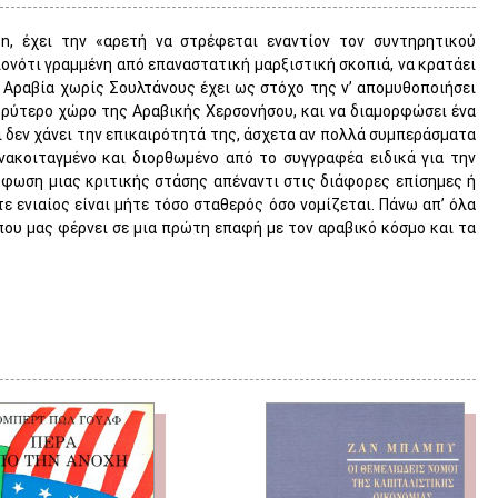
n, έχει την «αρετή να στρέφεται εναντίον τον συντηρητικού
ονότι γραμμένη από επαναστατική μαρξιστική σκοπιά, να κρατάει
 Αραβία χωρίς Σουλτάνους έχει ως στόχο της ν’ απομυθοποιήσει
ευρύτερο χώρο της Αραβικής Χερσονήσου, και να διαμορφώσει ένα
αι δεν χάνει την επικαιρότητά της, άσχετα αν πολλά συμπεράσματα
ανακοιταγμένο και διορθωμένο από το συγγραφέα ειδικά για την
όρφωση μιας κριτικής στάσης απέναντι στις διάφορες επίσημες ή
ε ενιαίος είναι μήτε τόσο σταθερός όσο νομίζεται. Πάνω απ’ όλα
 που μας φέρνει σε μια πρώτη επαφή με τον αραβικό κόσμο και τα