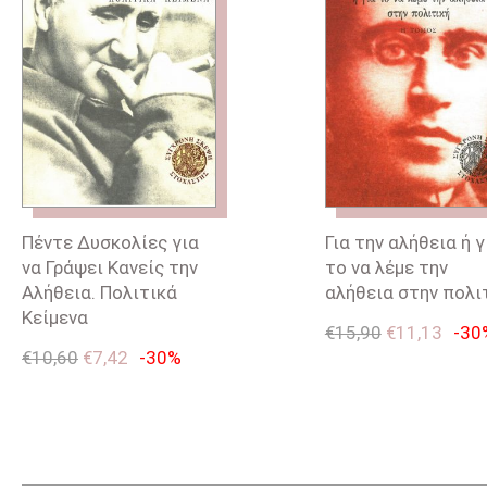
Πέντε Δυσκολίες για
Για την αλήθεια ή γ
να Γράψει Κανείς την
το να λέμε την
Αλήθεια. Πολιτικά
αλήθεια στην πολι
Κείμενα
€
15,90
€
11,13
-30
€
10,60
€
7,42
-30%