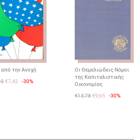
 από την Ανοχή
Οι Θεμελιώδεις Νόμοι
της Καπιταλιστικής
60
€
7,42
-30%
Οικονομίας
€
13,78
€
9,65
-30%