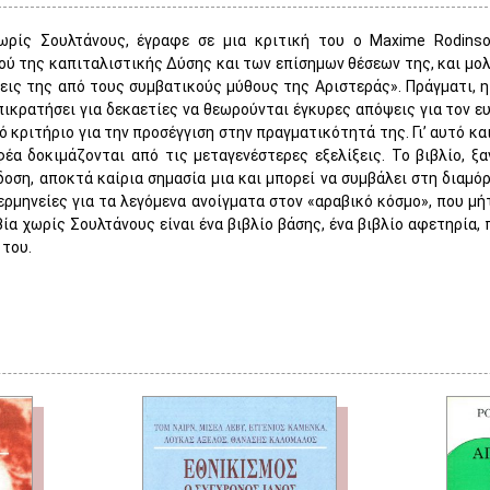
ωρίς Σουλτάνους, έγραφε σε μια κριτική του ο Maxime Rodinso
ύ της καπιταλιστικής Δύσης και των επίσημων θέσεων της, και μολ
εις της από τους συμβατικούς μύθους της Αριστεράς». Πράγματι, η
πικρατήσει για δεκαετίες να θεωρούνται έγκυρες απόψεις για τον 
ό κριτήριο για την προσέγγιση στην πραγματικότητά της. Γι’ αυτό κ
έα δοκιμάζονται από τις μεταγενέστερες εξελίξεις. Το βιβλίο, ξ
δοση, αποκτά καίρια σημασία μια και μπορεί να συμβάλει στη διαμ
ερμηνείες για τα λεγόμενα ανοίγματα στον «αραβικό κόσμο», που μήτ
ία χωρίς Σουλτάνους είναι ένα βιβλίο βάσης, ένα βιβλίο αφετηρία,
του.