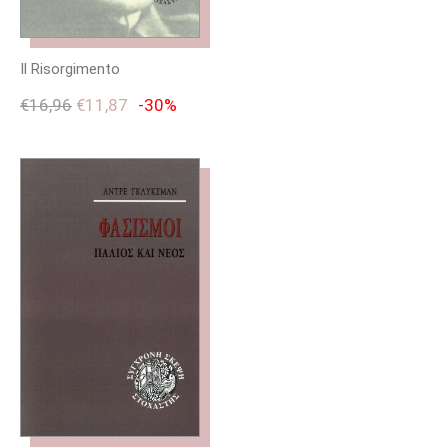
Il Risorgimento
€
16,96
€
11,87
-30%