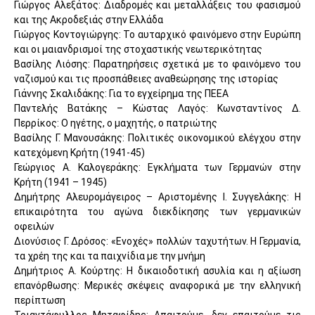
Γιώργος Αλεξάτος: Διαδρομές και μεταλλάξεις του φασισμού
και της Ακροδεξιάς στην Ελλάδα
Γιώργος Κοντογιώργης: Το αυταρχικό φαινόμενο στην Ευρώπη
και οι μαιανδρισμοί της στοχαστικής νεωτερικότητας
Βασίλης Λιόσης: Παρατηρήσεις σχετικά με το φαινόμενο του
ναζισμού και τις προσπάθειες αναθεώρησης της ιστορίας
Γιάννης Σκαλιδάκης: Για το εγχείρημα της ΠΕΕΑ
Παντελής Βατάκης – Κώστας Λαγός: Κωνσταντίνος Δ.
Περρίκος: Ο ηγέτης, ο μαχητής, ο πατριώτης
Βασίλης Γ. Μανουσάκης: Πολιτικές οικονομικού ελέγχου στην
κατεχόμενη Κρήτη (1941-45)
Γεώργιος Α. Καλογεράκης: Εγκλήματα των Γερμανών στην
Κρήτη (1941 – 1945)
Δημήτρης Αλευρομάγειρος – Αριστομένης Ι. Συγγελάκης: Η
επικαιρότητα του αγώνα διεκδίκησης των γερμανικών
οφειλών
Διονύσιος Γ. Δρόσος: «Ενοχές» πολλών ταχυτήτων. Η Γερμανία,
τα χρέη της και τα παιχνίδια με την μνήμη
Δημήτριος Α. Κούρτης: Η δικαιοδοτική ασυλία και η αξίωση
επανόρθωσης: Μερικές σκέψεις αναφορικά με την ελληνική
περίπτωση
Τριαντάφυλλος Μηταφίδης: Απαιτούμε, δεν επαιτούμε τις