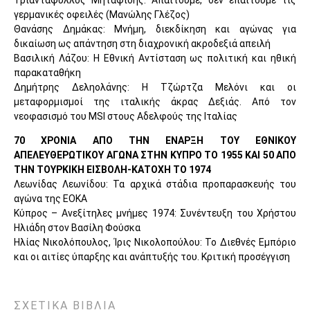
γερμανικές οφειλές (Μανώλης Γλέζος)
Θανάσης Δημάκας: Μνήμη, διεκδίκηση και αγώνας για
δικαίωση ως απάντηση στη διαχρονική ακροδεξιά απειλή
Βασιλική Λάζου: Η Εθνική Αντίσταση ως πολιτική και ηθική
παρακαταθήκη
Δημήτρης Δεληολάνης: Η Τζώρτζα Μελόνι και οι
μεταφορμισμοί της ιταλικής άκρας Δεξιάς. Από τον
νεοφασισμό του MSI στους Αδελφούς της Ιταλίας
70 ΧΡΟΝΙΑ ΑΠΟ ΤΗΝ ΕΝΑΡΞΗ ΤΟΥ ΕΘΝΙΚΟΥ
ΑΠΕΛΕΥΘΕΡΩΤΙΚΟΥ ΑΓΩΝΑ ΣΤΗΝ ΚΥΠΡΟ ΤΟ 1955 ΚΑΙ 50 ΑΠΟ
ΤΗΝ ΤΟΥΡΚΙΚΗ ΕΙΣΒΟΛΗ-ΚΑΤΟΧΗ ΤΟ 1974
Λεωνίδας Λεωνίδου: Τα αρχικά στάδια προπαρασκευής του
αγώνα της ΕΟΚΑ
Κύπρος – Ανεξίτηλες μνήμες 1974: Συνέντευξη του Χρήστου
Ηλιάδη στον Βασίλη Φούσκα
Ηλίας Νικολόπουλος, Ίρις Νικολοπούλου: Το Διεθνές Εμπόριο
και οι αιτίες ύπαρξης και ανάπτυξής του. Κριτική προσέγγιση
ΣΧΕΤΙΚΑ ΒΙΒΛΙΑ