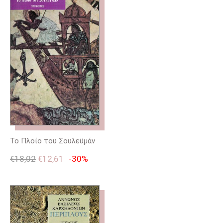
Το Πλοίο του Σουλεϋμάν
€
18,02
€
12,61
-30%