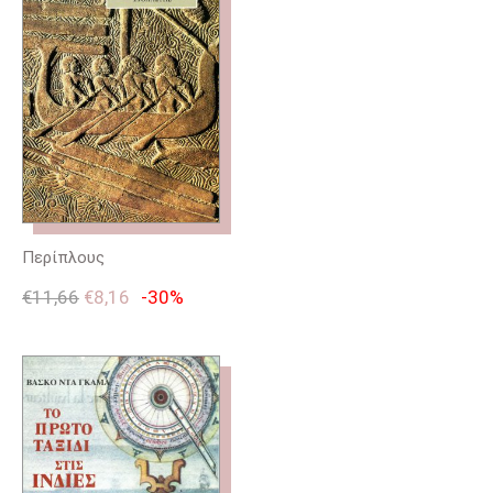
Περίπλους
€
11,66
€
8,16
-30%