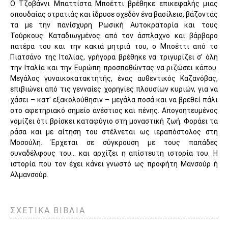
Ο Τζοβάννι Μπαττίστα Μποέττι βρέθηκε επικεφαλής μιας
σπουδαίας στρατιάς και ίδρυσε σχεδόν ένα βασίλειο, βάζοντάς
τα με την πανίσχυρη Ρωσική Αυτοκρατορία και τους
Τούρκους. Καταδιωγμένος από τον άσπλαχνο και βάρβαρο
πατέρα του και την κακιά μητριά του, ο Μποέττι από το
Πιατσάνο της Ιταλίας, γρήγορα βρέθηκε να τριγυρίζει σ’ όλη
την Ιταλία και την Ευρώπη προσπαθώντας να ριζώσει κάπου.
Μεγάλος γυναικοκατακτητής, ένας αυθεντικός Καζανόβας,
επιβιώνει από τις γενναίες χορηγίες πλουσίων κυριών, για να
χάσει – κατ’ εξακολούθησιν – μεγάλα ποσά και να βρεθεί πάλι
στο αφετηριακό σημείο ανέστιος και πένης. Απογοητευμένος
νομίζει ότι βρίσκει καταφύγιο στη μοναστική ζωή. Φοράει τα
ράσα και με αίτηση του στέλνεται ως ιεραπόστολος στη
Μοσούλη. Έρχεται σε σύγκρουση με τους παπάδες
συναδέλφους του… και αρχίζει η απίστευτη ιστορία του. Η
ιστορία που τον έχει κάνει γνωστό ως προφήτη Μανσούρ ή
Αλμανσούρ.
ΣΧΕΤΙΚΑ ΒΙΒΛΙΑ