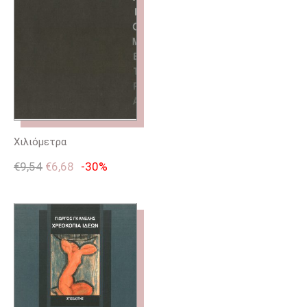
Χιλιόμετρα
€
9,54
€
6,68
-30%