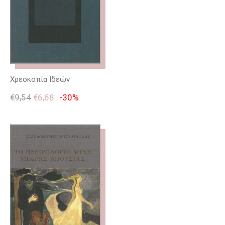
Χρεοκοπία Ιδεών
€
9,54
€
6,68
-30%