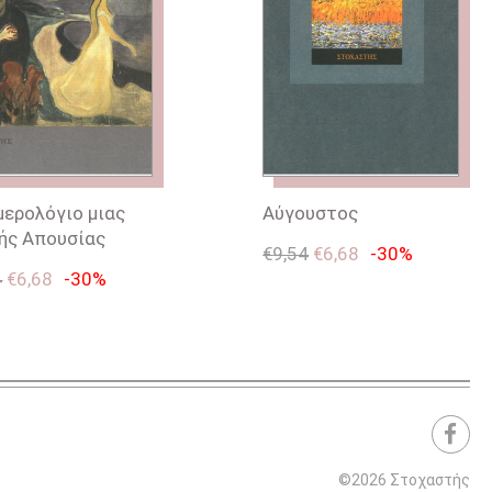
μερολόγιο μιας
Αύγουστος
ής Απουσίας
€
9,54
€
6,68
-30%
4
€
6,68
-30%
©2026 Στοχαστής