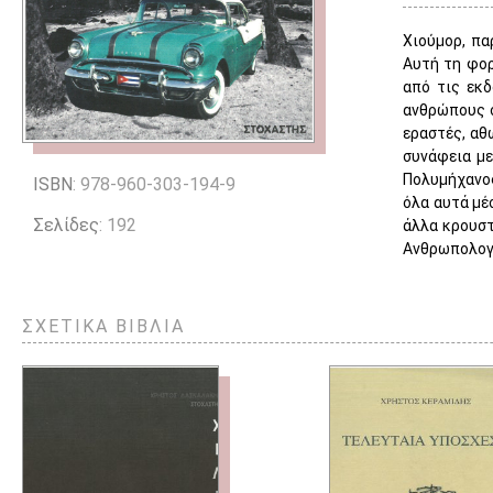
Χιούμορ, πα
Αυτή τη φορ
από τις εκδ
ανθρώπους σ
εραστές, αθ
συνάφεια με
Πολυμήχανος
ISBN
: 978-960-303-194-9
όλα αυτά μέ
Σελίδες
: 192
άλλα κρουστ
Ανθρωπολογί
ΣΧΕΤΙΚΑ ΒΙΒΛΙΑ