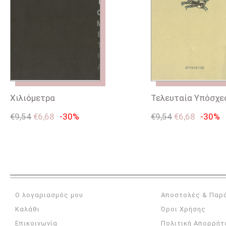
Χιλιόμετρα
Τελευταία Υπόσχε
€
9,54
€
6,68
-30%
€
9,54
€
6,68
-30%
Ο λογαριασμός μου
Αποστολές & Παρ
Καλάθι
Όροι Χρήσης
Επικοινωνία
Πολιτική Απορρήτ