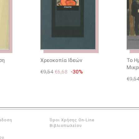
ση
Χρεοκοπία Ιδεών
Το Η
Μικρ
€
9,54
€
6,68
-30%
€
9,5
άδοση
Όροι Χρήσης On-Line
Βιβλιοπωλείου
ου