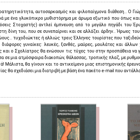
ρατηρητικότητα, αυτοσαρκασμός και φιλοπαίγμονα διάθεση… Ο Γι
ά με ένα γλυκόπικρο μυθιστόρημα με άρωμα εξωτικό που όπως κα
όσεις Στοχαστής) αντλεί έμπνευση από το μεγάλο πηγάδι του Έρ
τη δίνη του, που σε συνεπαίρνει και σε αλλάζει άρδην… Ήρωες του
ώους… τυχοδιώκτες ή αλλιώς τρεις Έλληνες τουρίστες που ταξιδεύου
 διάφορες γυναίκες: λευκές, ξανθές, μαύρες, μουλάτες και άλλων 
 και ο Σχολίατρος θα ενώσουν τις τύχες του στην προσπάθεια να γν
σα σε μια ατμόσφαιρα διακοπών, θάλασσας, τροπικής πλαζ, με ρυθμο
ά! Μάλιστα, θα γίνουν και το αντικείμενο μιας επιστημονικής έρευ
ας θα σχεδιάσει μια διατριβή με βάση ένα πακέτο e-mail που αντάλλ