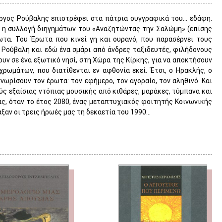
ώργος Ρούβαλης επιστρέφει στα πάτρια συγγραφικά του… εδάφη.
ι η συλλογή διηγημάτων του «Αναζητώντας την Σαλώμη» (επίσης
ωτα. Του Έρωτα που κινεί γη και ουρανό, που παρασέρνει τους
 Ρούβαλη και εδώ ένα σμάρι από άνδρες ταξιδευτές, φιλήδονους
ν σε ένα εξωτικό νησί, στη Χώρα της Κίρκης, για να αποκτήσουν
χρωμάτων, που διατίθενται εν αφθονία εκεί. Έτσι, ο Ηρακλής, ο
ωρίσουν τον έρωτα: τον εφήμερο, τον αγοραίο, τον αληθινό. Και
ύς εξαίσιας ντόπιας μουσικής από κιθάρες, μαράκες, τύμπανα και
νας, όταν το έτος 2080, ένας μεταπτυχιακός φοιτητής Κοινωνικής
αξαν οι τρεις ήρωές μας τη δεκαετία του 1990…